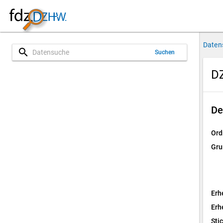
Daten
search
Suchen
DZ
De
Ord
Gru
Erh
Erh
Sti