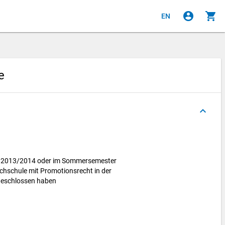
account_circle
shopping_cart
EN
le
keyboard_arrow_up
er 2013/2014 oder im Sommersemester
chschule mit Promotionsrecht in der
geschlossen haben