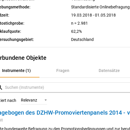
ebungsmethode:
Standardisierte Onlinebefragun
dzeit:
19.03.2018 - 01.05.2018
tostichprobe:
n = 2.981
klaufquote:
62,2%
ersuchungsgebiet:
Deutschland
rbundene Objekte
nstrumente (1)
Instrumente (1)
Fragen
Datensätze
ragen
rch
atensätze
Relevanz
tiert nach
agebogen des DZHW-Promoviertenpanels 2014 - v
ariablen
WI
onzepte
rte bundesweite Befragung zu den Promotionsbedingungen und zur beruf