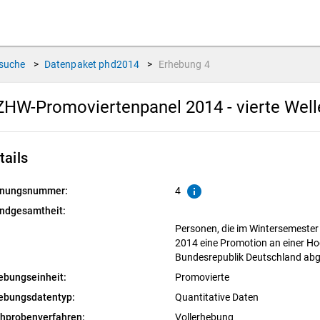
suche
>
Datenpaket
phd2014
>
Erhebung
4
HW-Promoviertenpanel 2014 - vierte Wel
tails
info
nungsnummer:
4
ndgesamtheit:
Personen, die im Wintersemest
2014 eine Promotion an einer Ho
Bundesrepublik Deutschland ab
ebungseinheit:
Promovierte
ebungsdatentyp:
Quantitative Daten
chprobenverfahren:
Vollerhebung