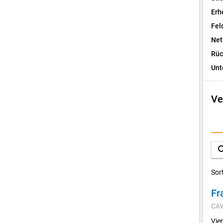
Erh
Fel
Net
Rüc
Unt
Ve
I
F
sea
D
Sor
Fr
V
CA
K
Vie