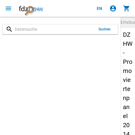
menu
account_circle
shopping_cart
EN
Erheb
search
Suchen
DZ
HW
-
Pro
mo
vie
rte
np
an
el
20
14