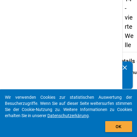
-
vie
rte
We
lle
keybo
Details
clear
Kennen Sie Publikationen, die auf Basis unserer
Ordnu
Datenpakete entstanden sind? Dann teilen Sie uns diese
4
bitte mit...
info
Grund
Wir verwenden Cookies zur statistischen Auswertung der
auto_stories
Person
Besucherzugriffe. Wenn Sie auf dieser Seite weitersurfen stimmen
Winte
Sie der Cookie-Nutzung zu. Weitere Informationen zu Cookies
2013/
erhalten Sie in unserer
Datenschutzerkärung
.
im
add_shopping_cart
OK
Somme
2014 e