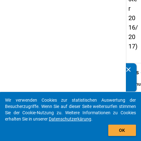
r
20
16/
20
17)
clear
keybo
Kennen Sie Publikationen, die auf Basis unserer
Details
Datenpakete entstanden sind? Dann teilen Sie uns diese
bitte mit...
Ordnu
2
info
Wir verwenden Cookies zur statistischen Auswertung der
auto_stories
Grund
Besucherzugriffe. Wenn Sie auf dieser Seite weitersurfen stimmen
Sie der Cookie-Nutzung zu. Weitere Informationen zu Cookies
Studie
erhalten Sie in unserer
Datenschutzerkärung
.
Lehra
add_shopping_cart
‚evang
OK
Theolo
und h