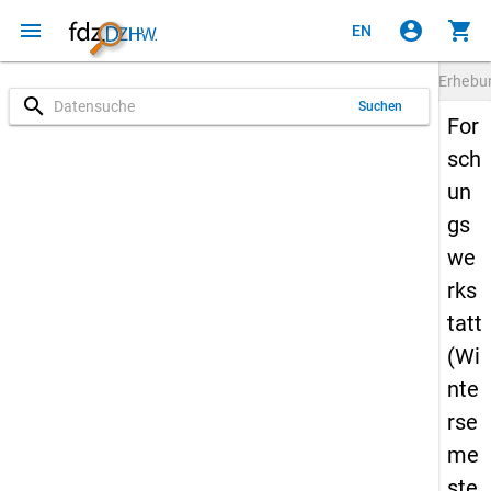
menu
account_circle
shopping_cart
EN
Erheb
search
Suchen
For
sch
un
gs
we
rks
tatt
(Wi
nte
rse
me
ste