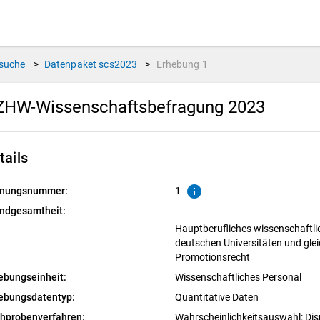
suche
>
Datenpaket
scs2023
>
Erhebung
1
ZHW-Wissenschaftsbefragung 2023
tails
info
nungsnummer:
1
ndgesamtheit:
Hauptberufliches wissenschaftli
deutschen Universitäten und gle
Promotionsrecht
ebungseinheit:
Wissenschaftliches Personal
ebungsdatentyp:
Quantitative Daten
chprobenverfahren:
Wahrscheinlichkeitsauswahl: Dis