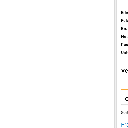
Erh
Fel
Bru
Net
Rüc
Unt
Ve
I
F
sea
D
Sor
Fr
V