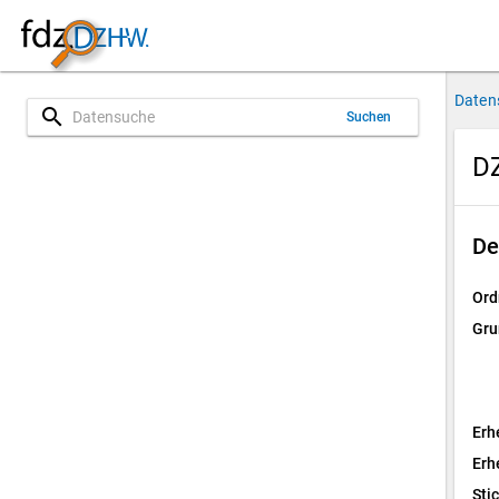
Daten
search
Suchen
D
De
Ord
Gru
Erh
Erh
Sti