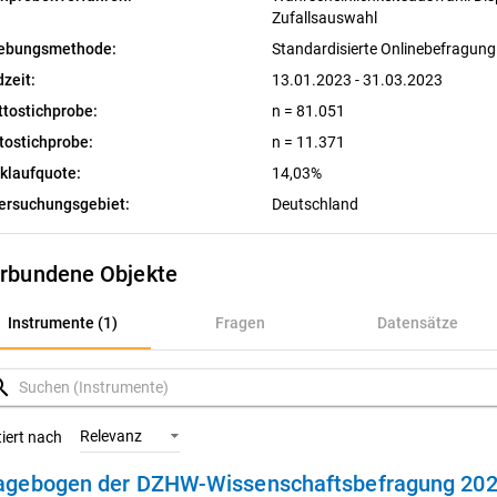
Zufallsauswahl
ebungsmethode:
Standardisierte Onlinebefragun
dzeit:
13.01.2023 - 31.03.2023
ttostichprobe:
n = 81.051
tostichprobe:
n = 11.371
klaufquote:
14,03%
ersuchungsgebiet:
Deutschland
rbundene Objekte
nstrumente (1)
Instrumente (1)
Fragen
Datensätze
ragen
rch
atensätze
Relevanz
tiert nach
agebogen der DZHW-Wissenschaftsbefragung 20
ariablen