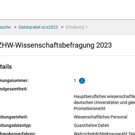
suche
>
Datenpaket
scs2023
>
Erhebung
1
ZHW-Wissenschaftsbefragung 2023
tails
info
nungsnummer:
1
ndgesamtheit:
Hauptberufliches wissenschaftli
deutschen Universitäten und gle
Promotionsrecht
ebungseinheit:
Wissenschaftliches Personal
ebungsdatentyp:
Quantitative Daten
chprobenverfahren:
Wahrscheinlichkeitsauswahl: Dis