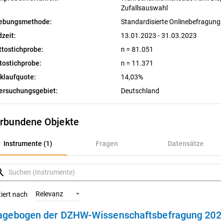
Zufallsauswahl
ebungsmethode:
Standardisierte Onlinebefragun
dzeit:
13.01.2023 - 31.03.2023
ttostichprobe:
n = 81.051
tostichprobe:
n = 11.371
klaufquote:
14,03%
ersuchungsgebiet:
Deutschland
rbundene Objekte
nstrumente (1)
Instrumente (1)
Fragen
Datensätze
ragen
rch
atensätze
Relevanz
tiert nach
agebogen der DZHW-Wissenschaftsbefragung 20
ariablen