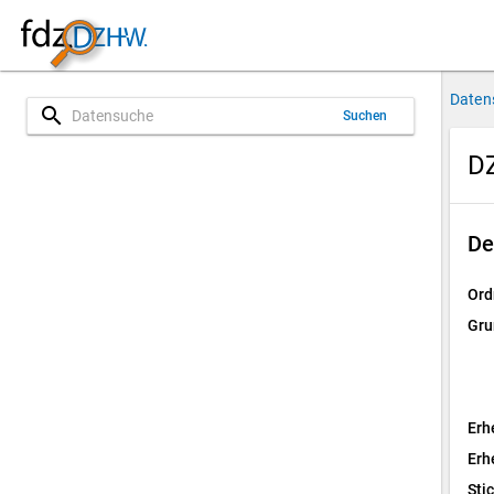
Daten
search
Suchen
D
De
Ord
Gru
Erh
Erh
Sti