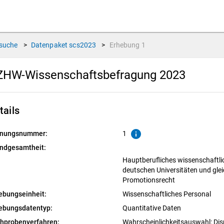
suche
>
Datenpaket
scs2023
>
Erhebung
1
ZHW-Wissenschaftsbefragung 2023
tails
info
nungsnummer:
1
ndgesamtheit:
Hauptberufliches wissenschaftli
deutschen Universitäten und gle
Promotionsrecht
ebungseinheit:
Wissenschaftliches Personal
ebungsdatentyp:
Quantitative Daten
chprobenverfahren:
Wahrscheinlichkeitsauswahl: Dis