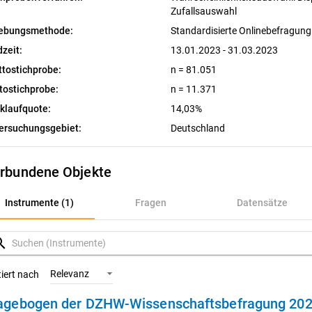
Zufallsauswahl
ebungsmethode:
Standardisierte Onlinebefragun
dzeit:
13.01.2023 - 31.03.2023
ttostichprobe:
n = 81.051
tostichprobe:
n = 11.371
klaufquote:
14,03%
ersuchungsgebiet:
Deutschland
rbundene Objekte
nstrumente (1)
Instrumente (1)
Fragen
Datensätze
ragen
rch
atensätze
Relevanz
tiert nach
agebogen der DZHW-Wissenschaftsbefragung 20
ariablen