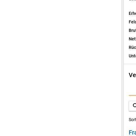
Erh
Fel
Bru
Net
Rüc
Unt
Ve
I
F
sea
D
Sor
Fr
V