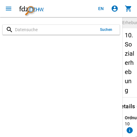
menu
account_circle
shopping_cart
EN
Erheb
search
Suchen
10.
So
zial
erh
eb
un
g
keybo
Details
Ordnu
10
info