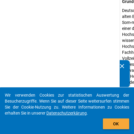
Grund
Deutsc
alten 
Som-m
einer 
Hochs
wissen
Hochs
Fachh
Vollze
einges
clear
Kennen Sie Publikationen, die auf Basis unserer
Verwa
Datenpakete entstanden sind? Dann teilen Sie uns diese
und H
bitte mit...
Bunde
ausg
Wir verwenden Cookies zur statistischen Auswertung der
Erheb
auto_stories
Besucherzugriffe. Wenn Sie auf dieser Seite weitersurfen stimmen
Studi
Sie der Cookie-Nutzung zu. Weitere Informationen zu Cookies
Erheb
erhalten Sie in unserer
Datenschutzerkärung
.
Quanti
add_shopping_cart
Daten
OK
Stich