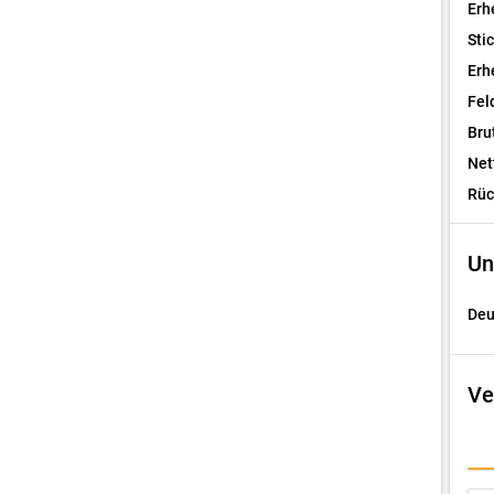
Erh
Sti
Erh
Fel
Bru
Net
Rüc
Un
Deu
Ve
I