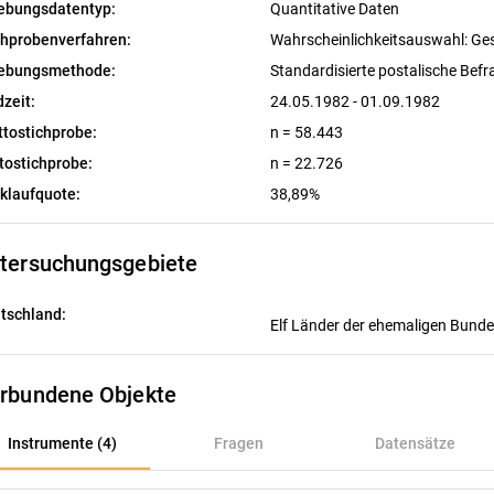
ebungsdatentyp:
Quantitative Daten
chprobenverfahren:
Wahrscheinlichkeitsauswahl: Ge
ebungsmethode:
Standardisierte postalische Bef
dzeit:
24.05.1982 - 01.09.1982
ttostichprobe:
n = 58.443
tostichprobe:
n = 22.726
klaufquote:
38,89%
tersuchungsgebiete
tschland:
Elf Länder der ehemaligen Bunde
rbundene Objekte
nstrumente (4)
Instrumente (4)
Fragen
Datensätze