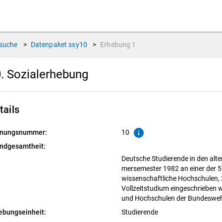
suche
>
Datenpaket
ssy10
>
Erhebung
1
. Sozialerhebung
tails
info
nungsnummer:
10
ndgesamtheit:
Deutsche Studierende in den alt
mersemester 1982 an einer der 
wissenschaftliche Hochschulen,
Vollzeitstudium eingeschrieben
und Hochschulen der Bundeswe
ebungseinheit:
Studierende