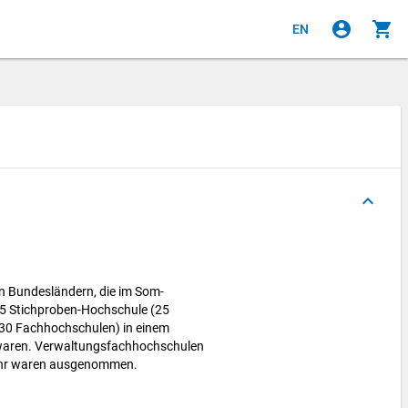
account_circle
shopping_cart
EN
keyboard_arrow_up
en Bundesländern, die im Som-
55 Stichproben-Hochschule (25
 30 Fachhochschulen) in einem
 waren. Verwaltungsfachhochschulen
hr waren ausgenommen.