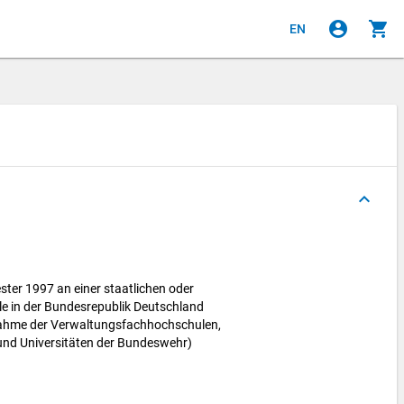
account_circle
shopping_cart
EN
keyboard_arrow_up
ter 1997 an einer staatlichen oder
e in der Bundesrepublik Deutschland
nahme der Verwaltungsfachhochschulen,
nd Universitäten der Bundeswehr)