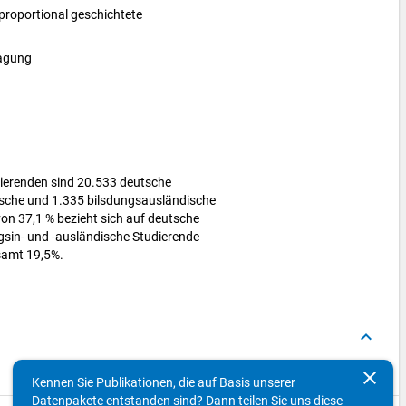
proportional geschichtete
ragung
ierenden sind 20.533 deutsche
ische und 1.335 bilsdungsausländische
on 37,1 % bezieht sich auf deutsche
gsin- und -ausländische Studierende
samt 19,5%.
keyboard_arrow_up
clear
Dokumentensprache
DOI
Datei
Kennen Sie Publikationen, die auf Basis unserer
Datenpakete entstanden sind? Dann teilen Sie uns diese