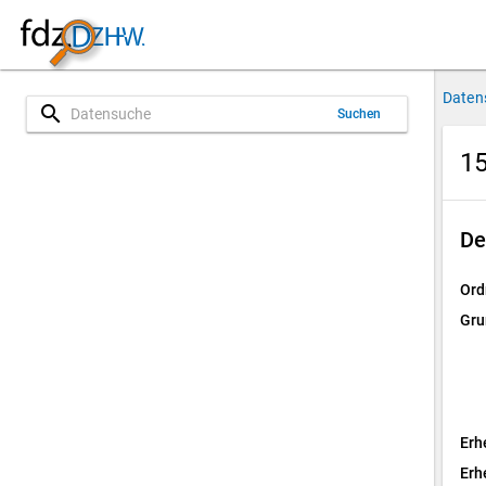
Daten
search
Suchen
15
De
Ord
Gru
Erh
Erh