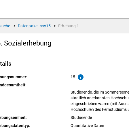
suche
>
Datenpaket
ssy15
>
Erhebung
1
. Sozialerhebung
tails
info
nungsnummer:
15
ndgesamtheit:
Studierende, die im Sommersemes
staatlich anerkannten Hochschul
eingeschrieben waren (mit Aus
Hochschulen des Fernstudiums u
ebungseinheit:
Studierende
ebungsdatentyp:
Quantitative Daten