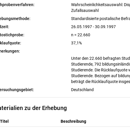
chprobenverfahren:
Wahrscheinlichkeitsauswahl: Dis
Zufallsauswahl
ebungsmethode:
Standardisierte postalische Bef
dzeit:
26.05.1997 - 30.09.1997
tostichprobe:
n = 22.660
klaufquote:
37,1%
erkungen:
Unter den 22.660 befragten Stud
Studierende, 792 bildungsinländ
Studierende. Die Rücklaufquote v
Studierende. Bezogen auf bildun
beträgt die Rücklaufquote insge
ersuchungsgebiet:
Deutschland
terialien zu der Erhebung
Titel
Beschreibung