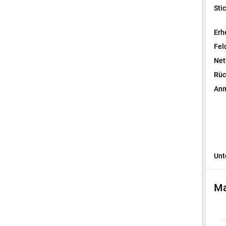
Sti
Erh
Fel
Net
Rüc
Anm
Unt
Ma