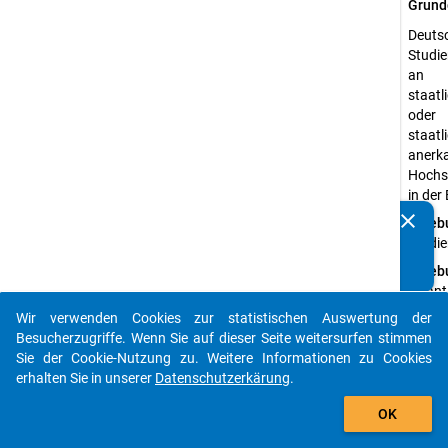
Grund
Deuts
Studi
an
staatl
oder
staatl
anerk
Hochs
in der
clear
Erheb
Kennen Sie Publikationen, die auf Basis unserer
Studi
Datenpakete entstanden sind? Dann teilen Sie uns diese
bitte mit...
Erheb
Quanti
Daten
Wir verwenden Cookies zur statistischen Auswertung der
auto_stories
Besucherzugriffe. Wenn Sie auf dieser Seite weitersurfen stimmen
Stich
Sie der Cookie-Nutzung zu. Weitere Informationen zu Cookies
Wahrsc
erhalten Sie in unserer
Datenschutzerkärung
.
Dispro
add_shopping_cart
Zufal
OK
Erheb
Standa