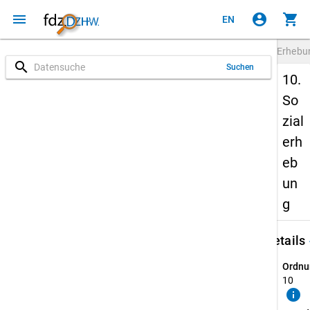
menu
account_circle
shopping_cart
EN
Erheb
search
Suchen
10.
So
zial
erh
eb
un
g
keybo
Details
Ordnu
10
info