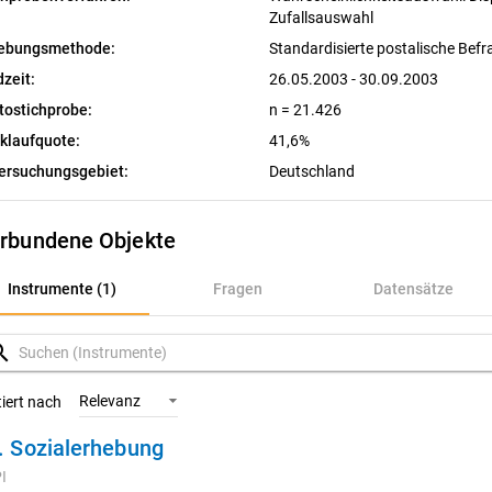
Zufallsauswahl
ebungsmethode:
Standardisierte postalische Bef
dzeit:
26.05.2003 - 30.09.2003
tostichprobe:
n = 21.426
klaufquote:
41,6%
ersuchungsgebiet:
Deutschland
rbundene Objekte
nstrumente (1)
Instrumente (1)
Fragen
Datensätze
ragen
rch
atensätze
Relevanz
tiert nach
. Sozialerhebung
ariablen
I