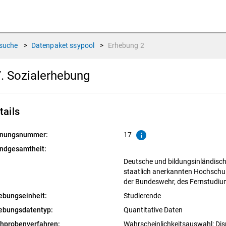
suche
>
Datenpaket
ssypool
>
Erhebung
2
. Sozialerhebung
tails
info
nungsnummer:
17
ndgesamtheit:
Deutsche und bildungsinländisch
staatlich anerkannten Hochschu
der Bundeswehr, des Fernstudiu
ebungseinheit:
Studierende
ebungsdatentyp:
Quantitative Daten
chprobenverfahren:
Wahrscheinlichkeitsauswahl: Dis