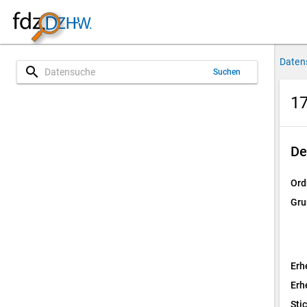
Daten
search
Suchen
17
De
Ord
Gru
Erh
Erh
Sti