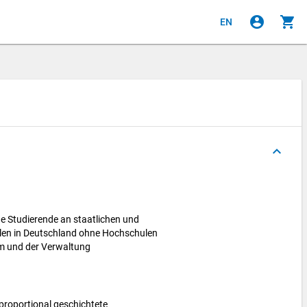
account_circle
shopping_cart
EN
keyboard_arrow_up
e Studierende an staatlichen und
len in Deutschland ohne Hochschulen
m und der Verwaltung
proportional geschichtete