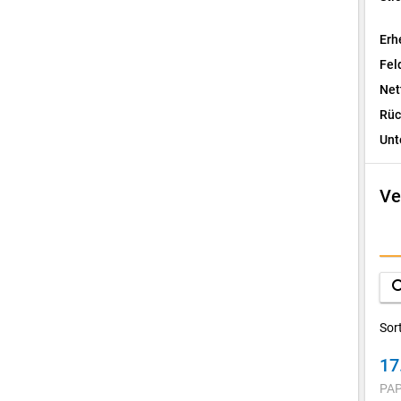
Erh
Fel
Net
Rüc
Unt
Ve
I
F
sea
D
Sor
17
V
PAP