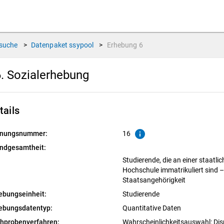
suche
>
Datenpaket
ssypool
>
Erhebung
6
. Sozialerhebung
tails
info
nungsnummer:
16
ndgesamtheit:
Studierende, die an einer staatli
Hochschule immatrikuliert sind 
Staatsangehörigkeit
ebungseinheit:
Studierende
ebungsdatentyp:
Quantitative Daten
chprobenverfahren:
Wahrscheinlichkeitsauswahl: Dis