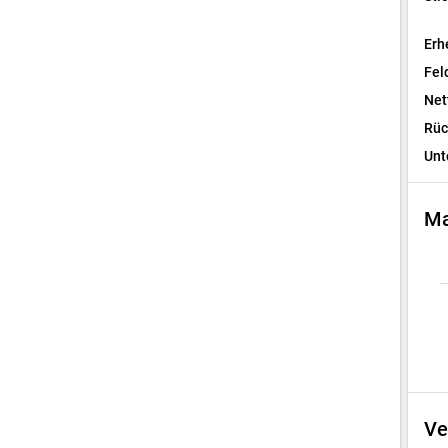
Erh
Fel
Net
Rüc
Unt
Ma
Ve