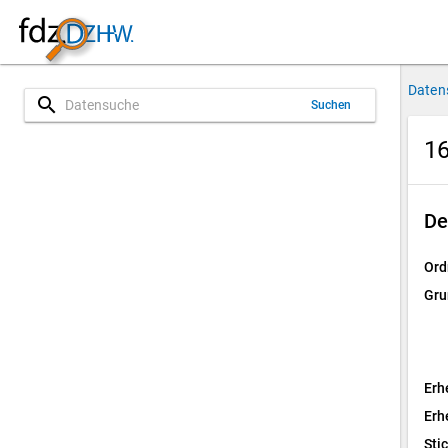
Daten
search
Suchen
16
De
Ord
Gru
Erh
Erh
Sti