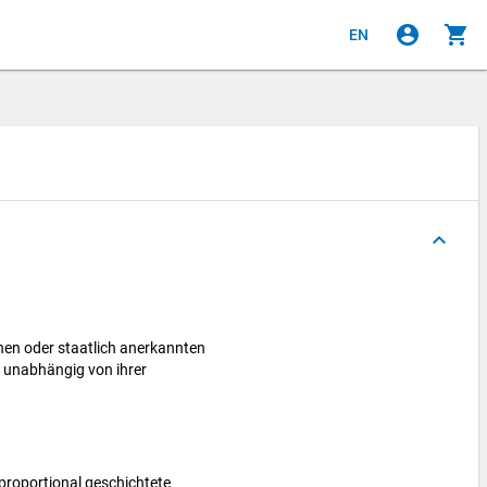
account_circle
shopping_cart
EN
keyboard_arrow_up
chen oder staatlich anerkannten
– unabhängig von ihrer
proportional geschichtete