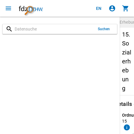
menu
account_circle
shopping_cart
EN
Erheb
search
Suchen
15.
So
zial
erh
eb
un
g
keybo
Details
Ordnu
15
info