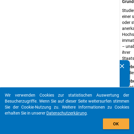
Grund
Studie
einer 
oder s
anerk
Hochs
immatr
– una
ihrer
Staats
clear
Erheb
Kennen Sie Publikationen, die auf Basis unserer
Studi
Datenpakete entstanden sind? Dann teilen Sie uns diese
bitte mit...
Erheb
Quanti
Daten
Wir verwenden Cookies zur statistischen Auswertung der
auto_stories
Besucherzugriffe. Wenn Sie auf dieser Seite weitersurfen stimmen
Stich
Sie der Cookie-Nutzung zu. Weitere Informationen zu Cookies
Wahrsc
erhalten Sie in unserer
Datenschutzerkärung
.
Dispro
add_shopping_cart
Zufal
OK
Erheb
Standa