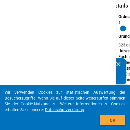
keybo
Details
Ordnu
1
info
Grund
323 d
Univer
Fachh
die de
clear
Kennen Sie Publikationen, die auf Basis unserer
Klassi
Datenpakete entstanden sind? Dann teilen Sie uns diese
der St
bitte mit...
(5A un
tertiä
des
Wir verwenden Cookies zur statistischen Auswertung der
auto_stories
Bildu
Besucherzugriffe. Wenn Sie auf dieser Seite weitersurfen stimmen
entsp
Sie der Cookie-Nutzung zu. Weitere Informationen zu Cookies
erhalten Sie in unserer
Datenschutzerkärung
.
Erheb
add_shopping_cart
Studi
OK
Erheb