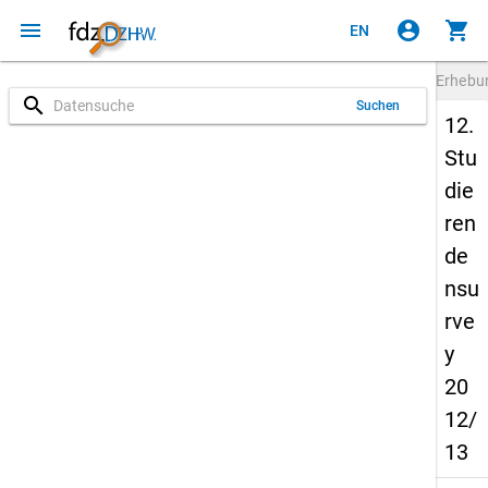
menu
account_circle
shopping_cart
EN
Erheb
search
Suchen
12.
Stu
die
ren
de
nsu
rve
y
20
12/
13