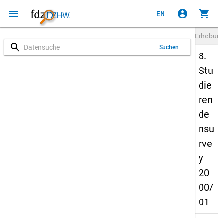
menu
account_circle
shopping_cart
EN
Erheb
search
Suchen
8.
Stu
die
ren
de
nsu
rve
y
20
00/
01