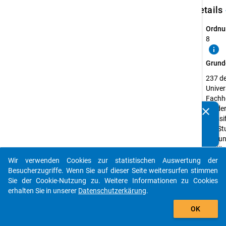
keybo
Details
Ordnu
8
info
Grund
237 d
Univer
Fachh
die de
clear
Kennen Sie Publikationen, die auf Basis unserer
Klassi
Datenpakete entstanden sind? Dann teilen Sie uns diese
der St
bitte mit...
(5A un
tertiä
des
Wir verwenden Cookies zur statistischen Auswertung der
auto_stories
Bildu
Besucherzugriffe. Wenn Sie auf dieser Seite weitersurfen stimmen
entsp
Sie der Cookie-Nutzung zu. Weitere Informationen zu Cookies
erhalten Sie in unserer
Datenschutzerkärung
.
Erheb
add_shopping_cart
Studi
OK
Erheb