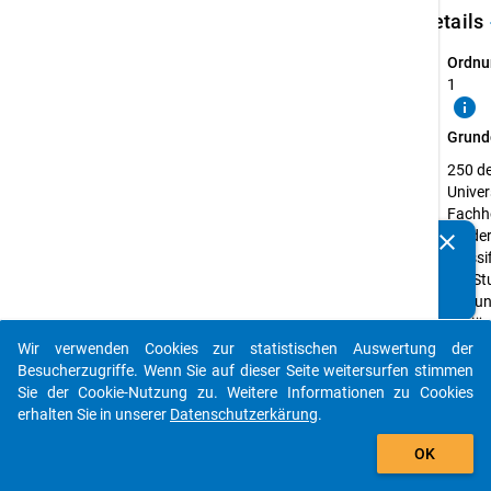
keybo
Details
Ordnu
1
info
Grund
250 d
Univer
Fachh
die de
clear
Kennen Sie Publikationen, die auf Basis unserer
Klassi
Datenpakete entstanden sind? Dann teilen Sie uns diese
der St
bitte mit...
(5A un
tertiä
des
Wir verwenden Cookies zur statistischen Auswertung der
auto_stories
Bildu
Besucherzugriffe. Wenn Sie auf dieser Seite weitersurfen stimmen
entsp
Sie der Cookie-Nutzung zu. Weitere Informationen zu Cookies
erhalten Sie in unserer
Datenschutzerkärung
.
Erheb
add_shopping_cart
Studi
OK
Erheb