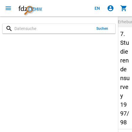
menu
account_circle
shopping_cart
EN
Erheb
search
Suchen
7.
Stu
die
ren
de
nsu
rve
y
19
97/
98