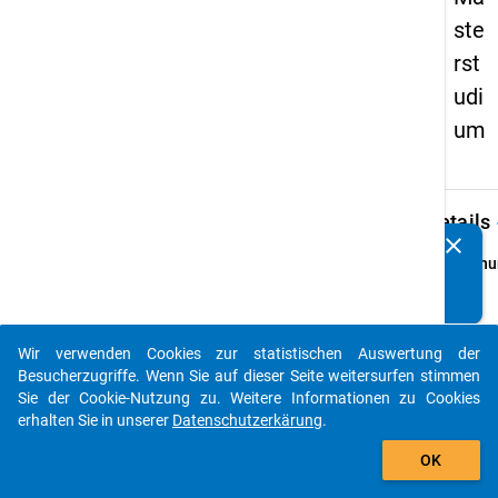
ste
rst
udi
um
keybo
Details
clear
Kennen Sie Publikationen, die auf Basis unserer
Ordnu
Datenpakete entstanden sind? Dann teilen Sie uns diese
1
bitte mit...
info
Grund
Wir verwenden Cookies zur statistischen Auswertung der
auto_stories
Exmatr
Besucherzugriffe. Wenn Sie auf dieser Seite weitersurfen stimmen
und o
Sie der Cookie-Nutzung zu. Weitere Informationen zu Cookies
aus
erhalten Sie in unserer
Datenschutzerkärung
.
Maste
add_shopping_cart
OK
an sta
deuts