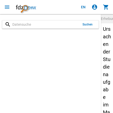
menu
account_circle
shopping_cart
EN
Erheb
search
Suchen
Urs
ach
en
der
Stu
die
na
ufg
ab
e
im
Ma