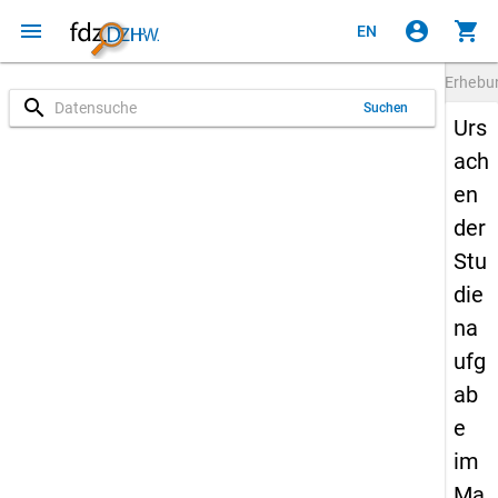
menu
account_circle
shopping_cart
EN
Erheb
search
Suchen
Urs
ach
en
der
Stu
die
na
ufg
ab
e
im
Ma