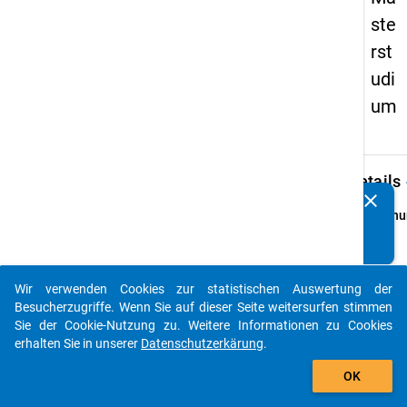
ste
rst
udi
um
keybo
Details
clear
Kennen Sie Publikationen, die auf Basis unserer
Ordnu
Datenpakete entstanden sind? Dann teilen Sie uns diese
1
bitte mit...
info
Grund
Wir verwenden Cookies zur statistischen Auswertung der
auto_stories
Exmatr
Besucherzugriffe. Wenn Sie auf dieser Seite weitersurfen stimmen
und o
Sie der Cookie-Nutzung zu. Weitere Informationen zu Cookies
aus
erhalten Sie in unserer
Datenschutzerkärung
.
Maste
add_shopping_cart
OK
an sta
deuts