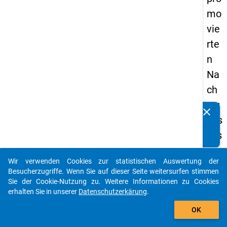
mo
vie
rte
n
Na
ch
wu
clear
Kennen Sie Publikationen, die auf Basis unserer
chs
Datenpakete entstanden sind? Dann teilen Sie uns diese
wis
bitte mit...
sen
Wir verwenden Cookies zur statistischen Auswertung der
sch
auto_stories
Besucherzugriffe. Wenn Sie auf dieser Seite weitersurfen stimmen
aftl
Sie der Cookie-Nutzung zu. Weitere Informationen zu Cookies
erhalten Sie in unserer
Datenschutzerkärung
.
er*i
add_shopping_cart
nn
OK
en