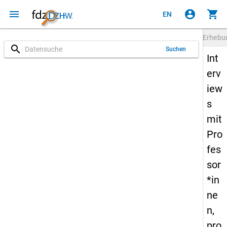
menu
account_circle
shopping_cart
EN
Erheb
search
Suchen
Int
erv
iew
s
mit
Pro
fes
sor
*in
ne
n,
pro