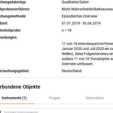
ebungsdatentyp:
Qualitative Daten
chprobenverfahren:
Nicht-Wahrscheinlichkeitsausw
ebungsmethode:
Episodisches Interview
dzeit:
01.01.2019 - 30.04.2019
tostichprobe:
n = 18
erkungen:
11 von 18 Interviewpartner*innen
Januar 2020 und Juli 2020 ein z
Wellen). Diese Folgeinterviews si
sodass 11 von 18 Transkripten so
Interview umfassen.
ersuchungsgebiet:
Deutschland
rbundene Objekte
nstrumente (1)
Instrumente (1)
Fragen
Datensätze
ragen
rch