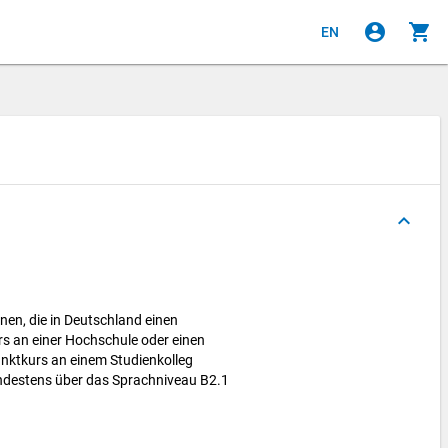
account_circle
shopping_cart
EN
keyboard_arrow_up
en, die in Deutschland einen
s an einer Hochschule oder einen
nktkurs an einem Studienkolleg
indestens über das Sprachniveau B2.1