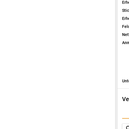
Erh
Sti
Erh
Fel
Net
Anm
Unt
Ve
I
F
sea