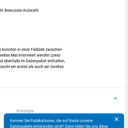
ahl: Bewusste Auswahl
 konnten in einer Feldzeit zwischen
weites Mal interviewt werden (zwei
nd ebenfalls im Datenpaket enthalten,
wohl ein erstes als auch ein zweites
keyboard_arrow_up
Konzepte
clear
Kennen Sie Publikationen, die auf Basis unserer
Datenpakete entstanden sind? Dann teilen Sie uns diese
Suchen