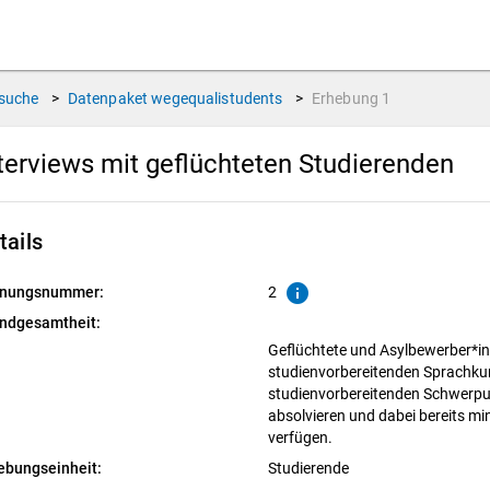
suche
>
Datenpaket
wegequalistudents
>
Erhebung
1
terviews mit geflüchteten Studierenden
tails
info
nungsnummer:
2
ndgesamtheit:
Geflüchtete und Asylbewerber*inn
studienvorbereitenden Sprachkur
studienvorbereitenden Schwerpu
absolvieren und dabei bereits m
verfügen.
ebungseinheit:
Studierende