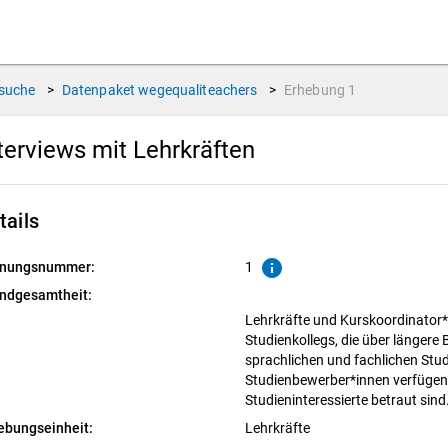
suche
>
Datenpaket
wegequaliteachers
>
Erhebung
1
terviews mit Lehrkräften
tails
info
nungsnummer:
1
ndgesamtheit:
Lehrkräfte und Kurskoordinator
Studienkollegs, die über längere
sprachlichen und fachlichen Stud
Studienbewerber*innen verfügen 
Studieninteressierte betraut sind
ebungseinheit:
Lehrkräfte