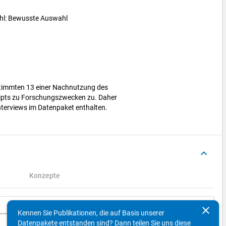
ahl: Bewusste Auswahl
stimmten 13 einer Nachnutzung des
ripts zu Forschungszwecken zu. Daher
nterviews im Datenpaket enthalten.
keyboard_arrow_up
Konzepte
Suchen
clear
Kennen Sie Publikationen, die auf Basis unserer
Datenpakete entstanden sind? Dann teilen Sie uns diese