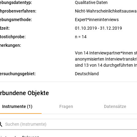
ebungsdatentyp:
Qualitative Daten
chprobenverfahren:
Nicht-Wahrscheinlichkeitsausw
ebungsmethode:
Expert*inneninterviews
dzeit:
01.10.2019 - 31.12.2019
tostichprobe:
n = 14
erkungen:
Von 14 Interviewpartner*innen 
anonymisierten Interviewtransk
sind 13 von 14 durchgeführten I
ersuchungsgebiet:
Deutschland
rbundene Objekte
nstrumente (1)
Instrumente (1)
Fragen
Datensätze
ragen
rch
atensätze