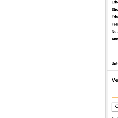
Erh
Sti
Erh
Fel
Net
Anm
Unt
Ve
I
F
sea
D