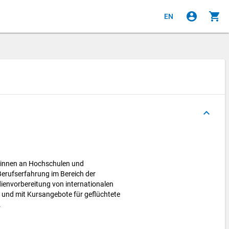
account_circle
shopping_cart
EN
keyboard_arrow_up
*innen an Hochschulen und
 Berufserfahrung im Bereich der
ienvorbereitung von internationalen
und mit Kursangebote für geflüchtete
.