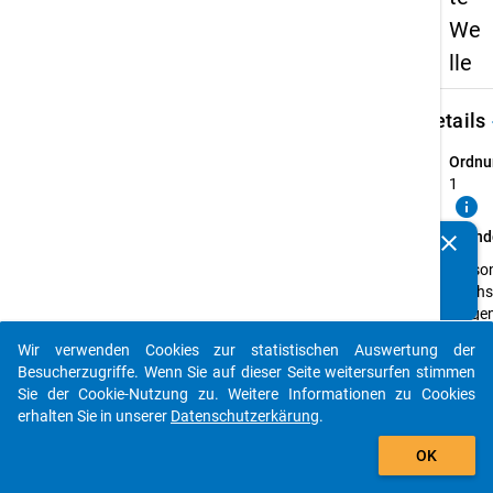
We
lle
keybo
Details
Ordnu
1
info
Grund
clear
Kennen Sie Publikationen, die auf Basis unserer
Person
Datenpakete entstanden sind? Dann teilen Sie uns diese
Hochs
bitte mit...
(soge
Bildun
Wir verwenden Cookies zur statistischen Auswertung der
im Wi
auto_stories
Besucherzugriffe. Wenn Sie auf dieser Seite weitersurfen stimmen
zum Z
Sie der Cookie-Nutzung zu. Weitere Informationen zu Cookies
sprach
erhalten Sie in unserer
Datenschutzerkärung
.
Zulas
add_shopping_cart
studie
OK
Sprac
und Un