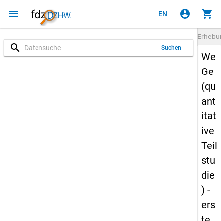
menu
account_circle
shopping_cart
EN
Erheb
search
Suchen
We
Ge
(qu
ant
itat
ive
Teil
stu
die
) -
ers
te