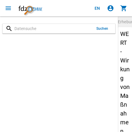
menu
account_circle
shopping_cart
EN
Erheb
search
Suchen
WE
RT
-
Wir
kun
g
von
Ma
ßn
ah
me
n