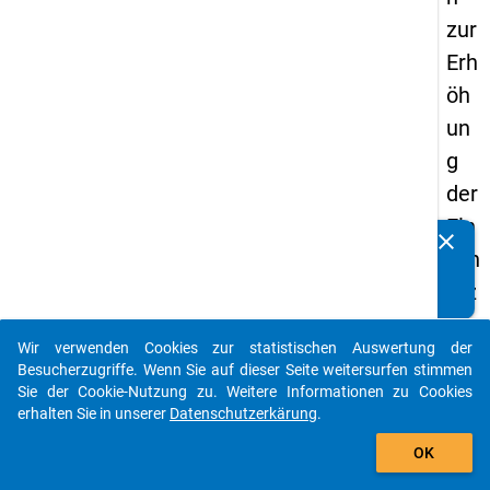
zur
Erh
öh
un
g
der
Ein
clear
Kennen Sie Publikationen, die auf Basis unserer
sch
Datenpakete entstanden sind? Dann teilen Sie uns diese
ätz
bitte mit...
un
Wir verwenden Cookies zur statistischen Auswertung der
g
auto_stories
Besucherzugriffe. Wenn Sie auf dieser Seite weitersurfen stimmen
ber
Sie der Cookie-Nutzung zu. Weitere Informationen zu Cookies
erhalten Sie in unserer
Datenschutzerkärung
.
ufli
add_shopping_cart
che
OK
r