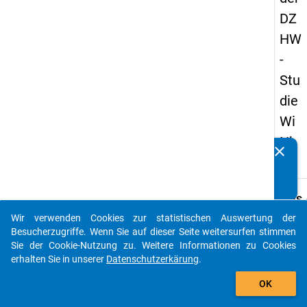
DZ
HW
-
Stu
die
Wi
Nb
clear
Kennen Sie Publikationen, die auf Basis unserer
us
Datenpakete entstanden sind? Dann teilen Sie uns diese
bitte mit...
keybo
Details
Wir verwenden Cookies zur statistischen Auswertung der
Ordnu
auto_stories
Besucherzugriffe. Wenn Sie auf dieser Seite weitersurfen stimmen
1
Sie der Cookie-Nutzung zu. Weitere Informationen zu Cookies
info
erhalten Sie in unserer
Datenschutzerkärung
.
Grund
add_shopping_cart
OK
Wissen
künstl