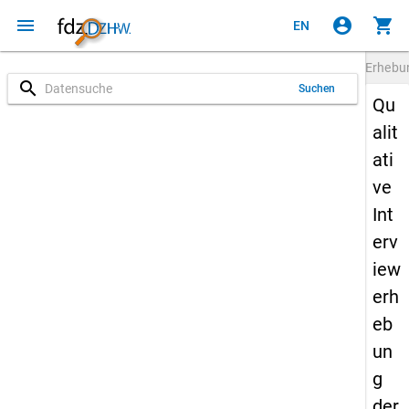
menu
account_circle
shopping_cart
EN
Erheb
search
Suchen
Qu
alit
ati
ve
Int
erv
iew
erh
eb
un
g
der