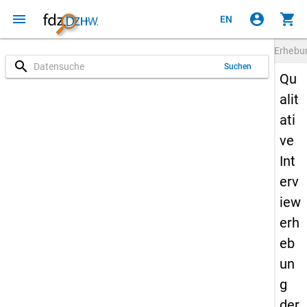
menu
account_circle
shopping_cart
EN
Erheb
search
Suchen
Qu
alit
ati
ve
Int
erv
iew
erh
eb
un
g
der