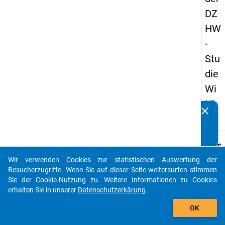
DZ
HW
-
Stu
die
Wi
Nb
clear
Kennen Sie Publikationen, die auf Basis unserer
us
Datenpakete entstanden sind? Dann teilen Sie uns diese
bitte mit...
keybo
Details
Wir verwenden Cookies zur statistischen Auswertung der
Ordnu
auto_stories
Besucherzugriffe. Wenn Sie auf dieser Seite weitersurfen stimmen
1
Sie der Cookie-Nutzung zu. Weitere Informationen zu Cookies
info
erhalten Sie in unserer
Datenschutzerkärung
.
Grund
add_shopping_cart
OK
Wissen
künstl