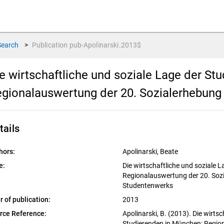
Search
>
Publication
pub-Apolinarski.2013$
e wirtschaftliche und soziale Lage der St
gionalauswertung der 20. Sozialerhebun
tails
hors:
Apolinarski, Beate
e:
Die wirtschaftliche und soziale 
Regionalauswertung der 20. Soz
Studentenwerks
r of publication:
2013
rce Reference:
Apolinarski, B. (2013). Die wirts
Studierenden in München: Regio