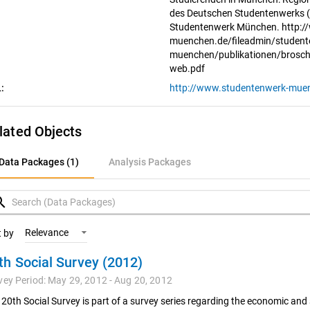
des Deutschen Studentenwerks (
Studentenwerk München. http:/
muenchen.de/fileadmin/student
muenchen/publikationen/brosc
web.pdf
:
lated Objects
ata Packages (1)
Data Packages (1)
Analysis Packages
nalysis Packages
rch
Relevance
t by
th Social Survey (2012)
vey Period: May 29, 2012 - Aug 20, 2012
 20th Social Survey is part of a survey series regarding the economic an