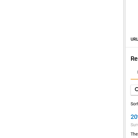
URL
Re
D
A
sea
Sor
20
Sur
The