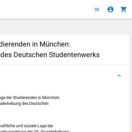
account_circle
shopping_cart
DE
udierenden in München:
g des Deutschen Studentenwerks
keyboard_arrow_up
Lage der Studierenden in München:
ialerhebung des Deutschen
chaftliche und soziale Lage der
nalauswertung der 20. Sozialerhebung