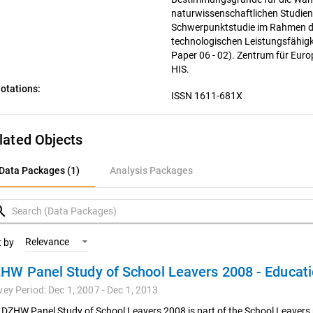
naturwissenschaftlichen Studie
Schwerpunktstudie im Rahmen de
technologischen Leistungsfähig
Paper 06 - 02). Zentrum für Eur
HIS.
otations:
ISSN 1611-681X
lated Objects
ata Packages (1)
Data Packages (1)
Analysis Packages
nalysis Packages
rch
Relevance
t by
vey Period: Dec 1, 2007 - Dec 1, 2013
 DZHW Panel Study of School Leavers 2008 is part of the School Leavers 