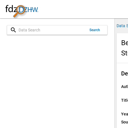
Data 
search
Search
Be
S
De
Aut
Titl
Yea
Sou