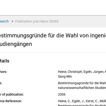
Search
>
Publication
pub-Heine.2006$
stimmungsgründe für die Wahl von ingeni
tudiengängen
tails
hors:
Heine, Christoph; Egeln, Jürgen; K
Sang-Min
e:
Bestimmungsgründe für die Wahl
naturwissenschaftlichen Studie
r of publication:
2006
rce Reference:
Heine, C., Egeln, J., Kerst, C., Mül
Bestimmungsgründe für die Wahl