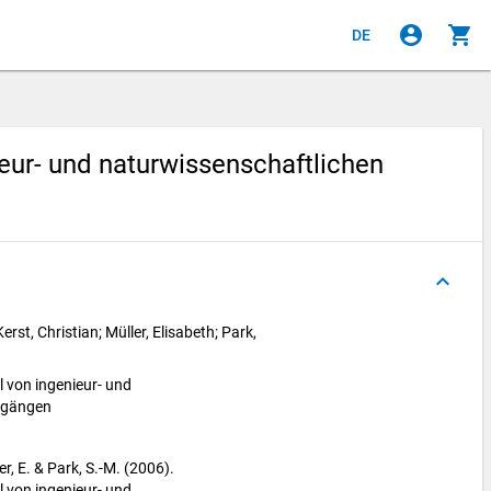
account_circle
shopping_cart
DE
eur- und naturwissenschaftlichen
keyboard_arrow_up
erst, Christian; Müller, Elisabeth; Park,
 von ingenieur- und
ngängen
ler, E. & Park, S.-M. (2006).
 von ingenieur- und