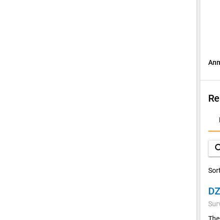
Ann
Re
D
A
sea
Sor
Sur
The