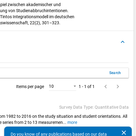
spiel zwischen akademischer und
lräung von Studienabbruchintentionen.
Tintos Integrationsmodell im deutschen
ngswissenschaft, 22(2), 301–323.
keyboard_arrow_up
Search
keyboard_arrow_left
keyboard_arrow_right
10
Items per page
1 - 1 of 1
Survey Data Type: Quantitative Data
rom 1982 to 2016 on the study situation and student orientations. All
ime series from 2 to 13 measuremen
...
more
clear
keyboard_arrow_left
keyboard_arrow_right
10
Items per page
1 - 1 of 1
Do you know of any publications based on our data