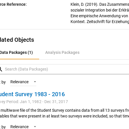
rce Reference:
Klein, D. (2019). Das Zusammen
sozialer Integration bei der Erk
Eine empirische Anwendung von 
Kontext. Zeitschrift für Erziehu
lated Objects
ata Packages (1)
Data Packages (1)
Analysis Packages
nalysis Packages
rch
Relevance
t by
udent Survey 1983 - 2016
vey Period: Jan 1, 1982 - Dec 31, 2017
 multiwave file of the Student Survey contains data from all 13 surveys f
iables that were present in at least two surveys were included, so that t
Relevance
t by