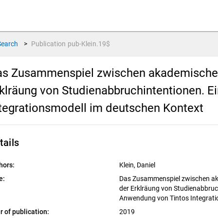
Search
>
Publication
pub-Klein.19$
s Zusammenspiel zwischen akademischer u
klräung von Studienabbruchintentionen. 
tegrationsmodell im deutschen Kontext
tails
hors:
Klein, Daniel
e:
Das Zusammenspiel zwischen aka
der Erklräung von Studienabbruc
Anwendung von Tintos Integrati
r of publication:
2019