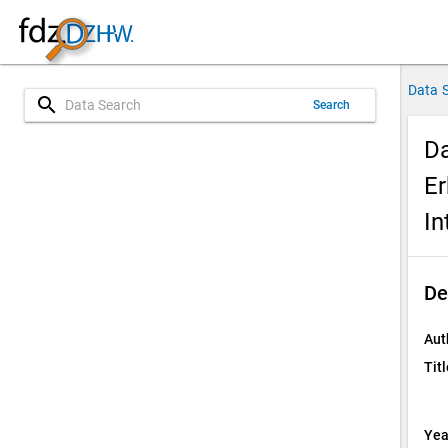
Data 
search
Search
Da
Er
In
De
Aut
Titl
Yea