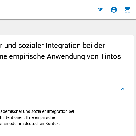
account_circle
shopping_cart
DE
nd sozialer Integration bei der
Eine empirische Anwendung von Tintos
keyboard_arrow_up
demischer und sozialer Integration bei
hintentionen. Eine empirische
onsmodell im deutschen Kontext