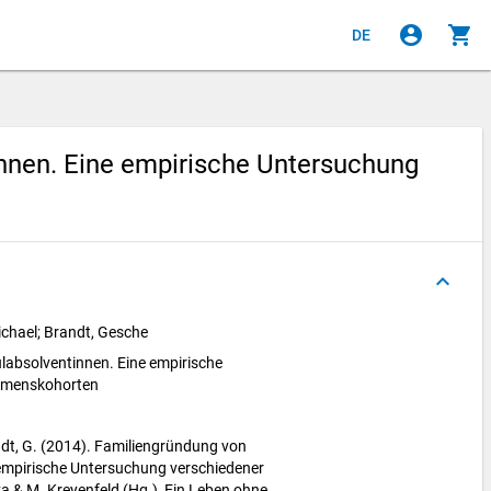
account_circle
shopping_cart
DE
nnen. Eine empirische Untersuchung
keyboard_arrow_up
ichael; Brandt, Gesche
absolventinnen. Eine empirische
amenskohorten
ndt, G. (2014). Familiengründung von
empirische Untersuchung verschiedener
a & M. Kreyenfeld (Hg.), Ein Leben ohne