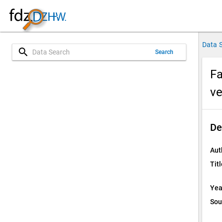
Data 
search
Search
Fa
v
De
Aut
Titl
Yea
Sou