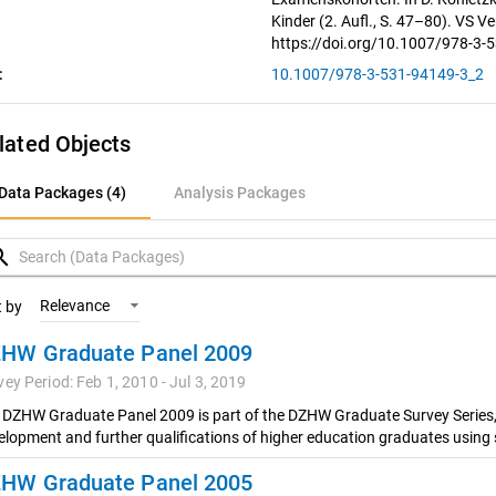
Kinder (2. Aufl., S. 47–80). VS V
https://doi.org/10.1007/978-3-
:
10.1007/978-3-531-94149-3_2
lated Objects
ata Packages (4)
Data Packages (4)
Analysis Packages
nalysis Packages
rch
Relevance
t by
HW Graduate Panel 2009
vey Period: Feb 1, 2010 - Jul 3, 2019
 DZHW Graduate Panel 2009 is part of the DZHW Graduate Survey Series, w
elopment and further qualifications of higher education graduates using
HW Graduate Panel 2005