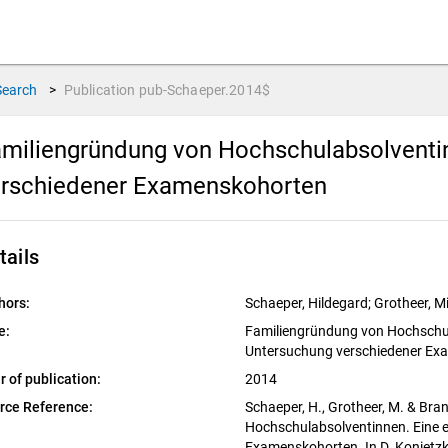
Search
>
Publication
pub-Schaeper.2014$
miliengründung von Hochschulabsolventi
erschiedener Examenskohorten
tails
hors:
Schaeper, Hildegard; Grotheer, M
e:
Familiengründung von Hochschul
Untersuchung verschiedener Ex
r of publication:
2014
rce Reference:
Schaeper, H., Grotheer, M. & Bra
Hochschulabsolventinnen. Eine 
Examenskohorten. In D. Konietzk