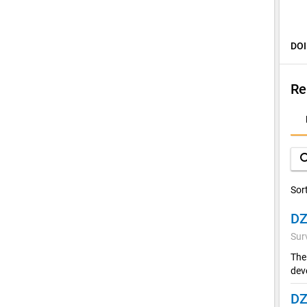
DOI
Re
D
A
sea
Sor
DZ
Sur
The
dev
DZ