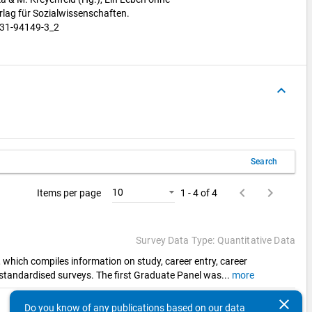
erlag für Sozialwissenschaften.
531-94149-3_2
keyboard_arrow_up
Search
keyboard_arrow_left
keyboard_arrow_right
10
Items per page
1 - 4 of 4
Survey Data Type: Quantitative Data
hich compiles information on study, career entry, career
 standardised surveys. The first Graduate Panel was
...
more
clear
Do you know of any publications based on our data