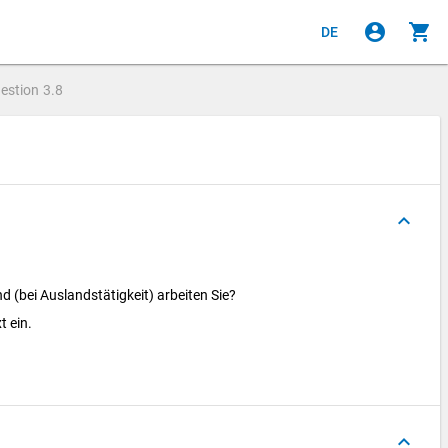
account_circle
shopping_cart
DE
estion
3.8
keyboard_arrow_up
 (bei Auslandstätigkeit) arbeiten Sie?
t ein.
keyboard_arrow_up