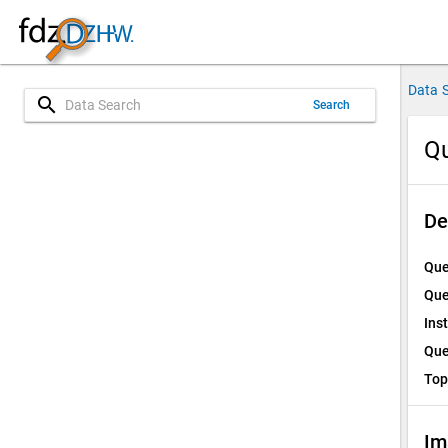
Data 
search
Search
Qu
De
Que
Que
Ins
Que
Top
Im