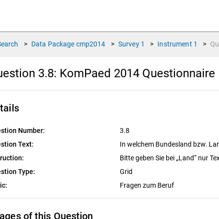
Search
>
Data Package
cmp2014
>
Survey
1
>
Instrument
1
>
Qu
estion 3.8:
KomPaed 2014 Questionnaire
tails
stion Number:
3.8
stion Text:
In welchem Bundesland bzw. Land
truction:
Bitte geben Sie bei „Land“ nur Tex
stion Type:
Grid
ic:
Fragen zum Beruf
ages of this Question