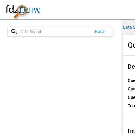
Data 
search
Search
Qu
De
Que
Que
Que
Top
Im