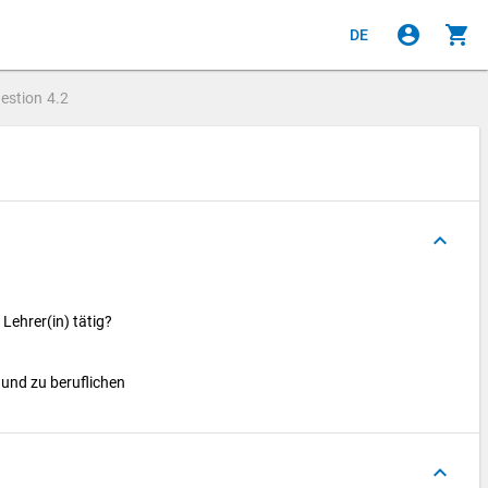
account_circle
shopping_cart
DE
estion
4.2
keyboard_arrow_up
 Lehrer(in) tätig?
 und zu beruflichen
keyboard_arrow_up