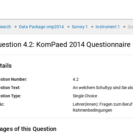
Search
>
Data Package
cmp2014
>
Survey
1
>
Instrument
1
>
Qu
estion 4.2:
KomPaed 2014 Questionnaire
tails
stion Number:
4.2
stion Text:
An welchem Schultyp sind Sie als
stion Type:
Single Choice
ic:
Lehrer(innen): Fragen zum Beruf
Rahmenbedingungen
ages of this Question