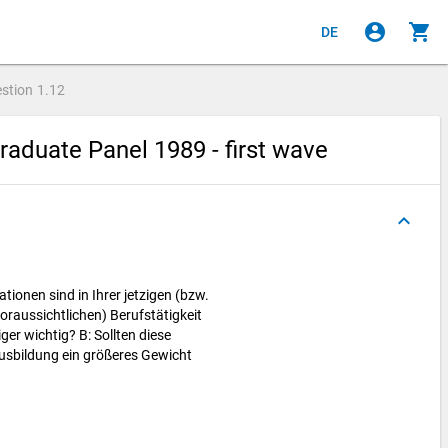
account_circle
shopping_cart
DE
stion
1.12
aduate Panel 1989 - first wave
keyboard_arrow_up
ionen sind in Ihrer jetzigen (bzw.
voraussichtlichen) Berufstätigkeit
ger wichtig? B: Sollten diese
usbildung ein größeres Gewicht