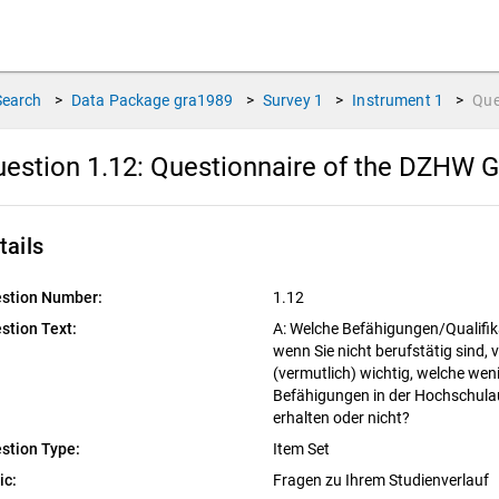
Search
>
Data Package
gra1989
>
Survey
1
>
Instrument
1
>
Que
estion 1.12:
Questionnaire of the DZHW Gr
tails
stion Number:
1.12
stion Text:
A: Welche Befähigungen/Qualifikat
wenn Sie nicht berufstätig sind, 
(vermutlich) wichtig, welche weni
Befähigungen in der Hochschula
erhalten oder nicht?
stion Type:
Item Set
ic:
Fragen zu Ihrem Studienverlauf