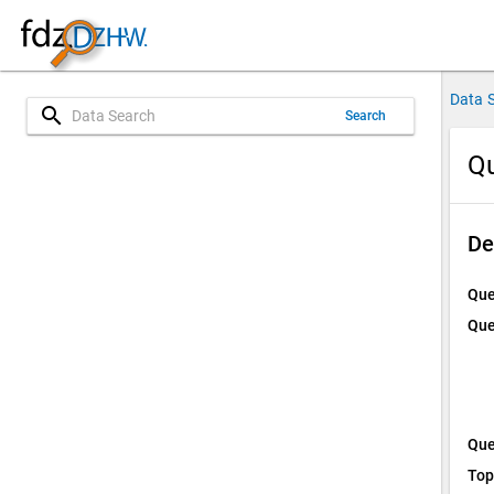
Data 
search
Search
Qu
De
Que
Que
Que
Top