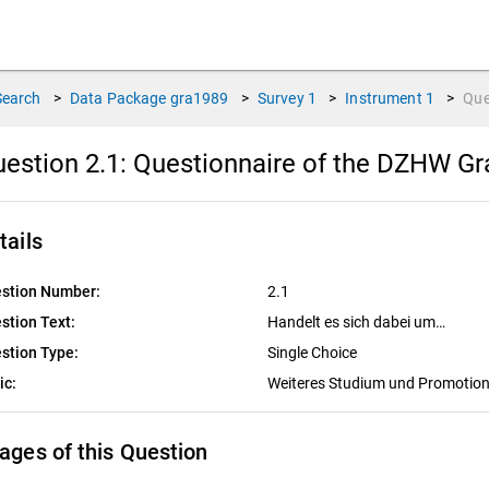
Search
>
Data Package
gra1989
>
Survey
1
>
Instrument
1
>
Que
estion 2.1:
Questionnaire of the DZHW Gra
tails
stion Number:
2.1
stion Text:
Handelt es sich dabei um…
stion Type:
Single Choice
ic:
Weiteres Studium und Promotio
ages of this Question