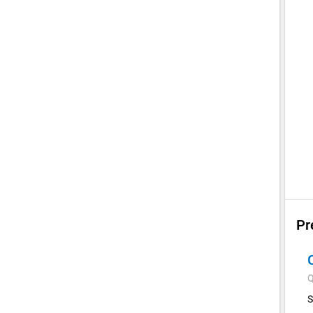
Pr
Q
S