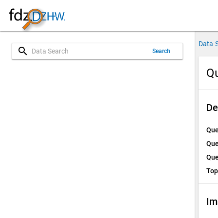
Data 
search
Search
Qu
De
Que
Que
Que
Top
Im