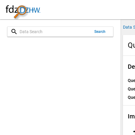
Data 
search
Search
Qu
De
Que
Que
Que
Im