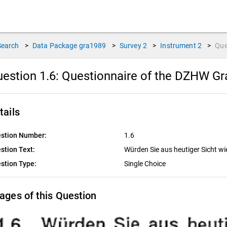
Search
>
Data Package
gra1989
>
Survey
2
>
Instrument
2
>
Que
estion 1.6:
Questionnaire of the DZHW Gr
tails
stion Number:
1.6
stion Text:
Würden Sie aus heutiger Sicht w
stion Type:
Single Choice
ages of this Question