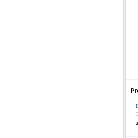
Pr
Q
B