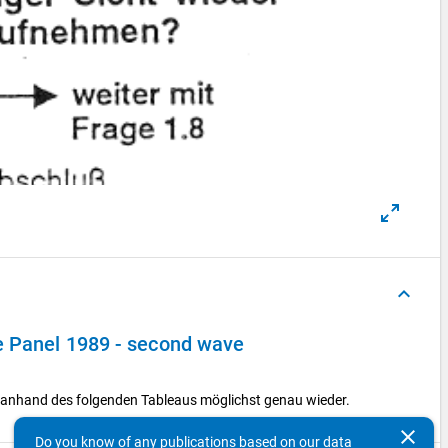
keyboard_arrow_up
e Panel 1989 - second wave
en anhand des folgenden Tableaus möglichst genau wieder.
clear
Do you know of any publications based on our data