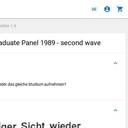
account_circle
shopping_cart
DE
stion
1.6
aduate Panel 1989 - second wave
keyboard_arrow_up
ieder das gleiche Studium aufnehmen?
keyboard_arrow_up