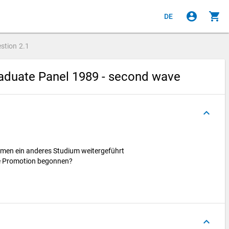
account_circle
shopping_cart
DE
stion
2.1
aduate Panel 1989 - second wave
keyboard_arrow_up
amen ein anderes Studium weitergeführt
ne Promotion begonnen?
n
keyboard_arrow_up