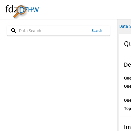
Data 
search
Search
Qu
De
Que
Que
Que
Top
Im