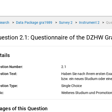
Search
>
Data Package
gra1989
>
Survey
2
>
Instrument
2
>
Que
estion 2.1:
Questionnaire of the DZHW Gr
tails
stion Number:
2.1
stion Text:
Haben Sie nach Ihrem ersten Ex
bzw. ein neues Studium oder ei
stion Type:
Single Choice
ic:
Weiteres Studium und Promotio
ages of this Question