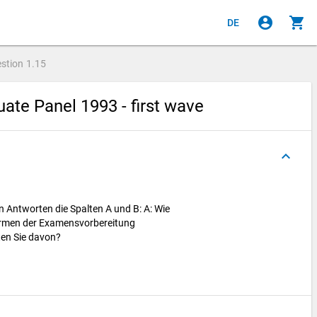
account_circle
shopping_cart
DE
stion
1.15
ate Panel 1993 - first wave
keyboard_arrow_up
n Antworten die Spalten A und B: A: Wie
Formen der Examensvorbereitung
ten Sie davon?