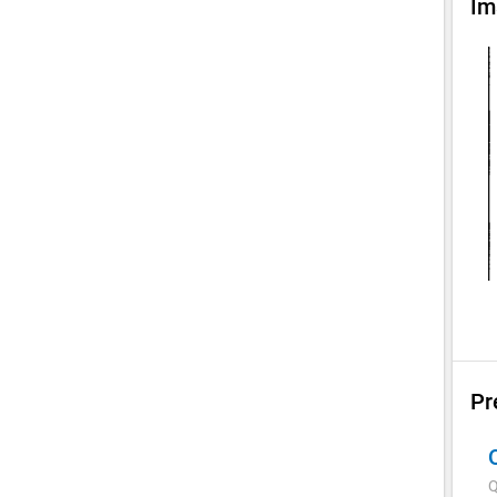
Im
Pr
Q