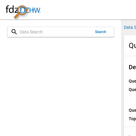
Data 
search
Search
Qu
De
Que
Que
Que
Top