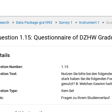
Search
>
Data Package
gra1993
>
Survey
1
>
Instrument
1
>
Que
estion 1.15:
Questionnaire of DZHW Gradu
tails
stion Number:
1.15
stion Text:
Nutzen Sie bitte bei den folgende
stark haben Sie die folgenden 
genutzt? B: Welchen Gewinn hat
stion Type:
Item Set
ic:
Fragen zu Ihrem Studienverlauf