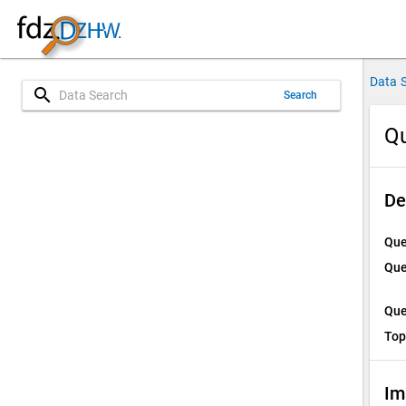
Data 
search
Search
Qu
De
Que
Que
Que
Top
Im