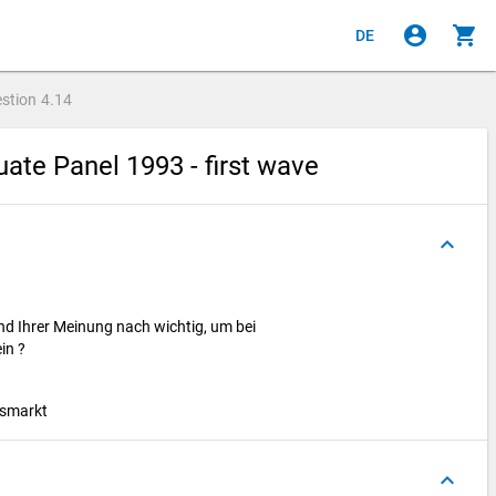
account_circle
shopping_cart
DE
stion
4.14
ate Panel 1993 - first wave
keyboard_arrow_up
ind Ihrer Meinung nach wichtig, um bei
ein ?
tsmarkt
keyboard_arrow_up