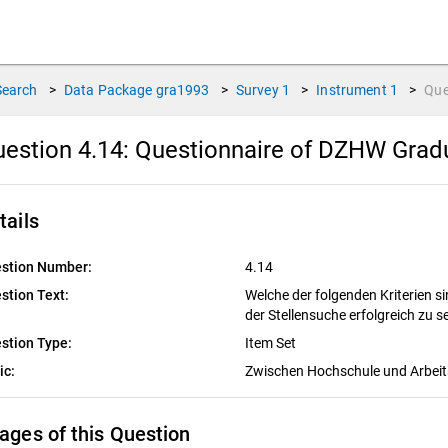
Search
>
Data Package
gra1993
>
Survey
1
>
Instrument
1
>
Que
estion 4.14:
Questionnaire of DZHW Gradu
tails
stion Number:
4.14
stion Text:
Welche der folgenden Kriterien s
der Stellensuche erfolgreich zu s
stion Type:
Item Set
ic:
Zwischen Hochschule und Arbei
ages of this Question