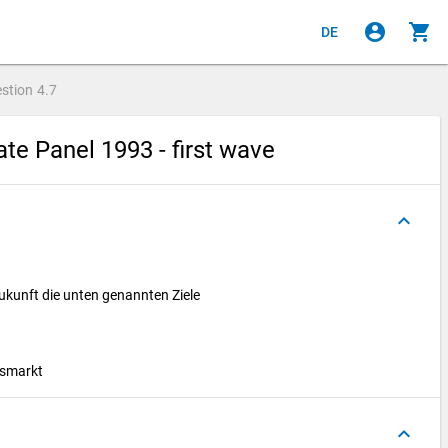
account_circle
shopping_cart
DE
stion
4.7
e Panel 1993 - first wave
keyboard_arrow_up
Zukunft die unten genannten Ziele
tsmarkt
keyboard_arrow_up