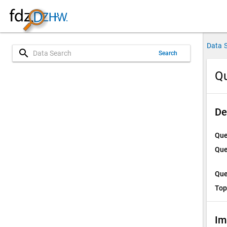
Data 
search
Search
Qu
De
Que
Que
Que
Top
Im