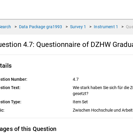
Search
>
Data Package
gra1993
>
Survey
1
>
Instrument
1
>
Que
estion 4.7:
Questionnaire of DZHW Graduat
tails
stion Number:
4.7
stion Text:
Wie stark haben Sie sich für die 
gesetzt?
stion Type:
Item Set
ic:
Zwischen Hochschule und Arbei
ages of this Question