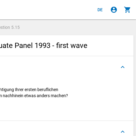
account_circle
shopping_cart
DE
stion
5.15
ate Panel 1993 - first wave
keyboard_arrow_up
htigung Ihrer ersten beruflichen
im nachhinein etwas anders machen?
keyboard_arrow_up