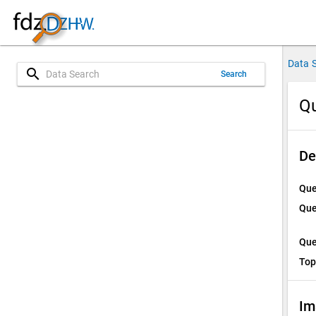
Data 
search
Search
Qu
De
Que
Que
Que
Top
Im