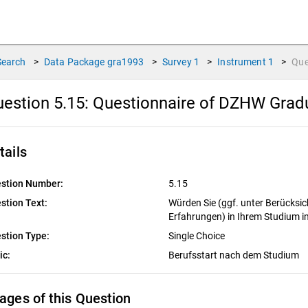
Search
>
Data Package
gra1993
>
Survey
1
>
Instrument
1
>
Que
estion 5.15:
Questionnaire of DZHW Gradu
tails
stion Number:
5.15
stion Text:
Würden Sie (ggf. unter Berücksic
Erfahrungen) in Ihrem Studium 
stion Type:
Single Choice
ic:
Berufsstart nach dem Studium
ages of this Question