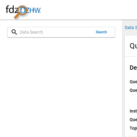
Data 
search
Search
Qu
De
Que
Que
Ins
Que
Top