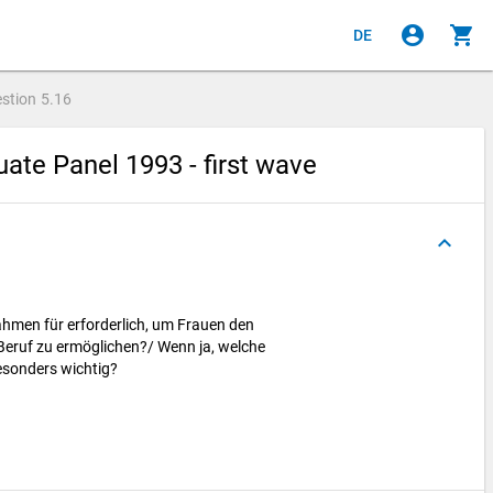
account_circle
shopping_cart
DE
stion
5.16
ate Panel 1993 - first wave
keyboard_arrow_up
ahmen für erforderlich, um Frauen den
Beruf zu ermöglichen?/ Wenn ja, welche
sonders wichtig?