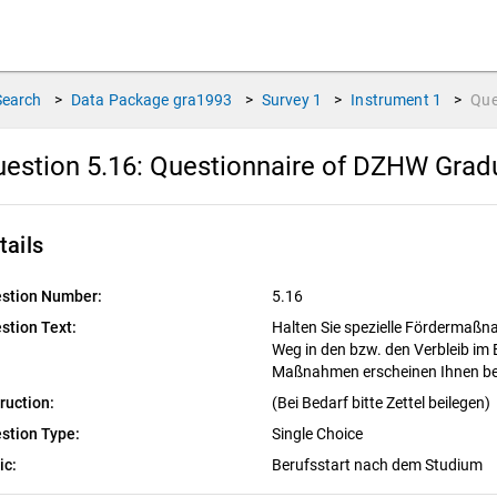
Search
>
Data Package
gra1993
>
Survey
1
>
Instrument
1
>
Que
estion 5.16:
Questionnaire of DZHW Gradu
tails
stion Number:
5.16
stion Text:
Halten Sie spezielle Fördermaßn
Weg in den bzw. den Verbleib im 
Maßnahmen erscheinen Ihnen be
truction:
(Bei Bedarf bitte Zettel beilegen)
stion Type:
Single Choice
ic:
Berufsstart nach dem Studium