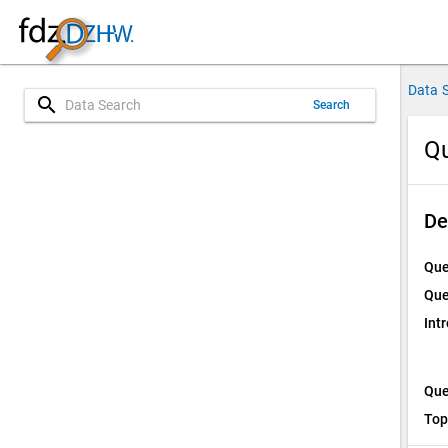
Data 
search
Search
Qu
De
Que
Que
Int
Que
Top