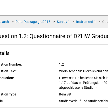
Search
>
Data Package
gra2013
>
Survey
1
>
Instrument
1
>
Que
estion 1.2:
Questionnaire of DZHW Graduat
tails
stion Number:
1.2
stion Text:
Worin sehen Sie rückblickend de
roduction:
Hinweis: Bitte beziehen Sie sich 
1.17 auf das im Prüfungsjahr 2
abgeschlossene Studium.
stion Type:
Item Set
ic:
Studienverlauf und Studienerfa