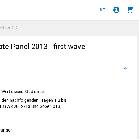
account_circle
shopping_cart
DE
stion
1.2
e Panel 2013 - first wave
keyboard_arrow_up
n Wert dieses Studiums?
in den nachfolgenden Fragen 1.2 bis
013 (WS 2012/13 und SoSe 2013)
hrungen