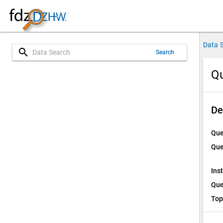
Data 
search
Search
Qu
De
Que
Que
Ins
Que
Top