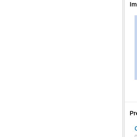
Im
Pr
Q