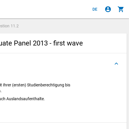
account_circle
shopping_cart
DE
stion
11.2
ate Panel 2013 - first wave
keyboard_arrow_up
it Ihrer (ersten) Studienberechtigung bis
n.
 auch Auslandsaufenthalte.