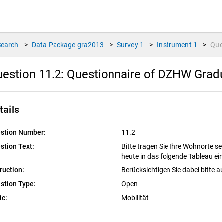
Search
>
Data Package
gra2013
>
Survey
1
>
Instrument
1
>
Que
estion 11.2:
Questionnaire of DZHW Gradu
tails
stion Number:
11.2
stion Text:
Bitte tragen Sie Ihre Wohnorte se
heute in das folgende Tableau ei
truction:
Berücksichtigen Sie dabei bitte
stion Type:
Open
ic:
Mobilität