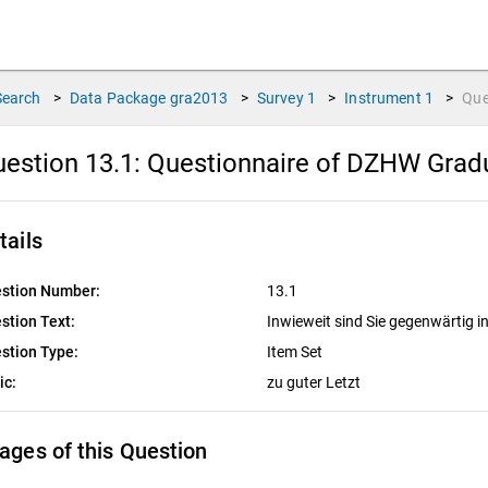
Search
>
Data Package
gra2013
>
Survey
1
>
Instrument
1
>
Que
estion 13.1:
Questionnaire of DZHW Gradu
tails
stion Number:
13.1
stion Text:
Inwieweit sind Sie gegenwärtig in
stion Type:
Item Set
ic:
zu guter Letzt
ages of this Question