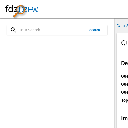
Data 
search
Search
Qu
De
Que
Que
Que
Top
Im