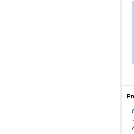
Pr
Q
W