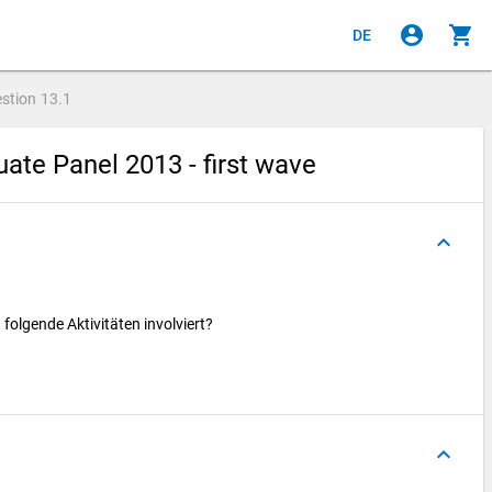
account_circle
shopping_cart
DE
stion
13.1
ate Panel 2013 - first wave
keyboard_arrow_up
 folgende Aktivitäten involviert?
keyboard_arrow_up