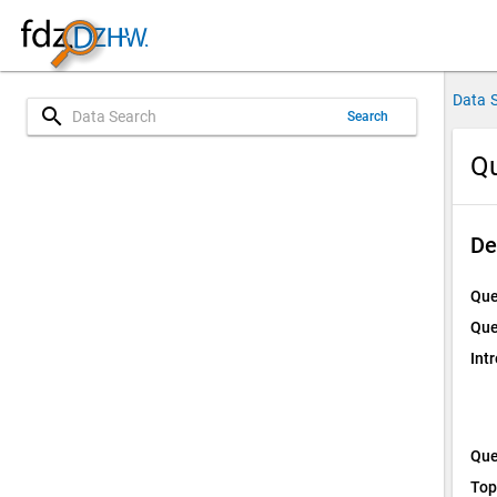
Data 
search
Search
Qu
De
Que
Que
Int
Que
Top