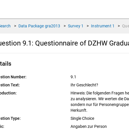
Search
>
Data Package
gra2013
>
Survey
1
>
Instrument
1
>
Que
estion 9.1:
Questionnaire of DZHW Graduat
tails
stion Number:
9.1
stion Text:
Ihr Geschlecht?
roduction:
Hinweis: Die folgenden Fragen he
zu analysieren. Wir werten die Da
sondern nur für Personengruppen,
Herkunft.
stion Type:
Single Choice
ic:
Angaben zur Person