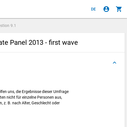
account_circle
shopping_cart
DE
stion
9.1
e Panel 2013 - first wave
keyboard_arrow_up
lfen uns, die Ergebnisse dieser Umfrage
ten nicht für einzelne Personen aus,
 z. B. nach Alter, Geschlecht oder