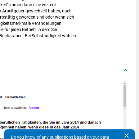
gkeit" immer dann eine weitere
n Arbeitgeber gewechselt haben, nach
rbstätig geworden sind oder wenn sich
ätigkeitsmerkmale Veränderungen
e für jeden Betrieb, in dem Sie
 Buchstaben. Bei Selbständigkeit wählen
keyboard_arrow_up
clear
Do you know of any publications based on our data