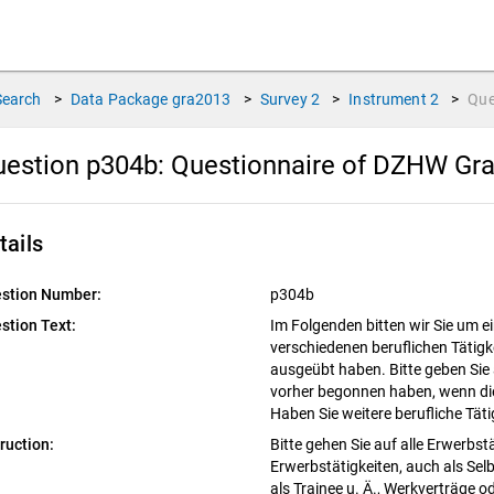
Search
>
Data Package
gra2013
>
Survey
2
>
Instrument
2
>
Que
estion p304b:
Questionnaire of DZHW Gr
tails
stion Number:
p304b
stion Text:
Im Folgenden bitten wir Sie um e
verschiedenen beruflichen Tätigk
ausgeübt haben. Bitte geben Sie a
vorher begonnen haben, wenn die
Haben Sie weitere berufliche Tät
truction:
Bitte gehen Sie auf alle Erwerbstä
Erwerbstätigkeiten, auch als Selb
als Trainee u. Ä., Werkverträge o