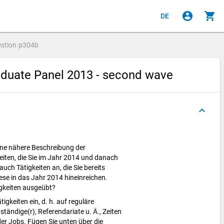
account_circle
shopping_cart
DE
stion
p304b
aduate Panel 2013 - second wave
keyboard_arrow_up
ine nähere Beschreibung der
eiten, die Sie im Jahr 2014 und danach
uch Tätigkeiten an, die Sie bereits
se in das Jahr 2014 hineinreichen.
igkeiten ausgeübt?
tigkeiten ein, d. h. auf reguläre
ständige(r), Referendariate u. Ä., Zeiten
der Jobs. Fügen Sie unten über die