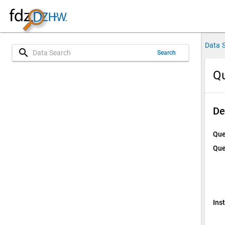
Data 
search
Search
Qu
De
Que
Que
Ins