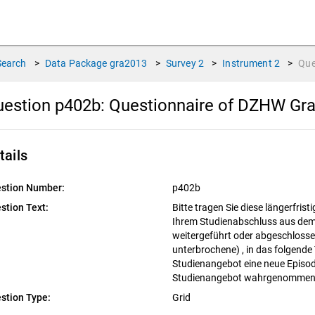
Search
>
Data Package
gra2013
>
Survey
2
>
Instrument
2
>
Que
estion p402b:
Questionnaire of DZHW Gr
tails
stion Number:
p402b
stion Text:
Bitte tragen Sie diese längerfris
Ihrem Studienabschluss aus de
weitergeführt oder abgeschloss
unterbrochene) , in das folgende T
Studienangebot eine neue Episod
Studienangebot wahrgenomme
stion Type:
Grid