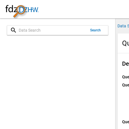
Data 
search
Search
Qu
De
Que
Que
Que