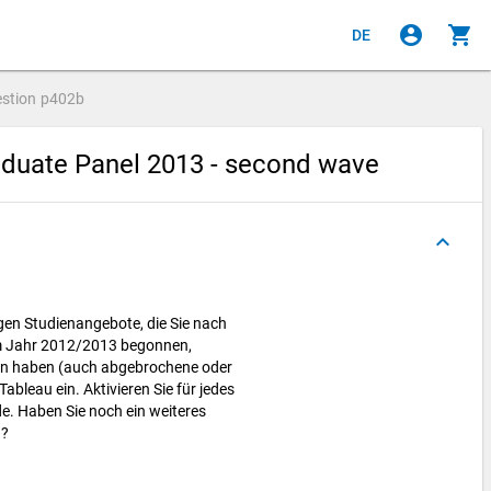
account_circle
shopping_cart
DE
stion
p402b
aduate Panel 2013 - second wave
keyboard_arrow_up
tigen Studienangebote, die Sie nach
m Jahr 2012/2013 begonnen,
en haben (auch abgebrochene oder
ableau ein. Aktivieren Sie für jedes
e. Haben Sie noch ein weiteres
n?