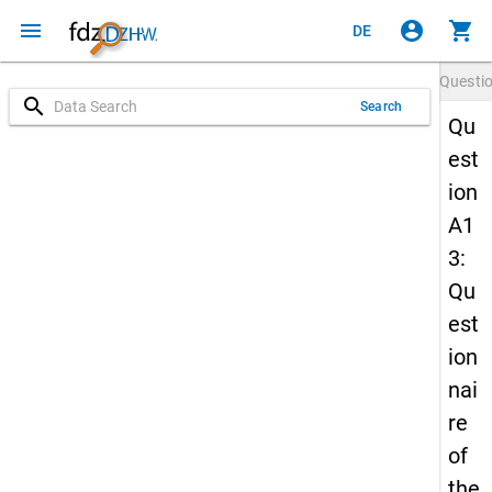
menu
account_circle
shopping_cart
DE
Questi
search
Search
Qu
est
ion
A1
3:
Qu
est
ion
nai
re
of
the