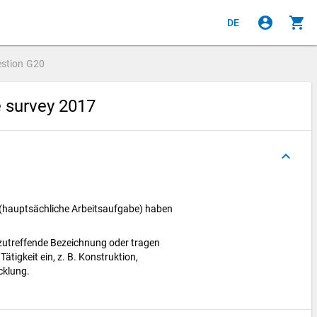
account_circle
shopping_cart
DE
stion
G20
e survey 2017
keyboard_arrow_up
 (hauptsächliche Arbeitsaufgabe) haben
 zutreffende Bezeichnung oder tragen
ätigkeit ein, z. B. Konstruktion,
cklung.