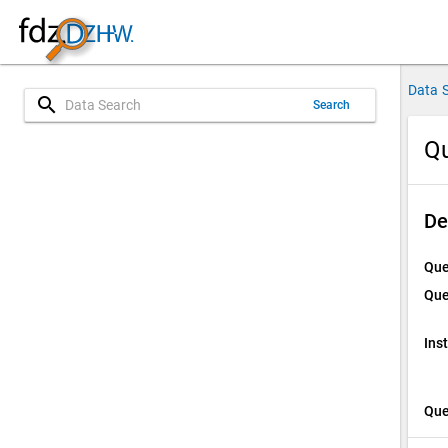
Data 
search
Search
Qu
De
Que
Que
Ins
Que