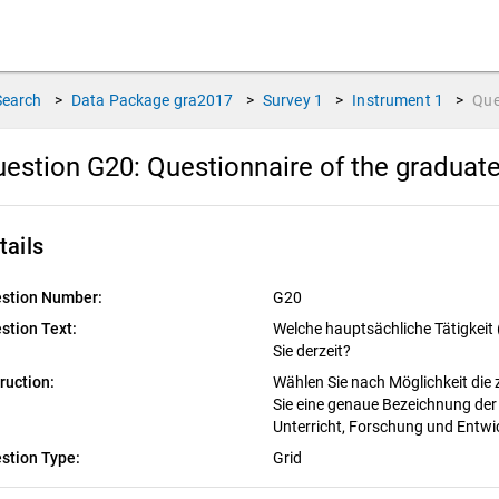
Search
>
Data Package
gra2017
>
Survey
1
>
Instrument
1
>
Que
estion G20:
Questionnaire of the graduat
tails
stion Number:
G20
stion Text:
Welche hauptsächliche Tätigkeit
Sie derzeit?
truction:
Wählen Sie nach Möglichkeit die
Sie eine genaue Bezeichnung der T
Unterricht, Forschung und Entwi
stion Type:
Grid