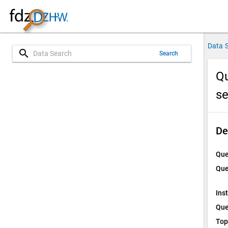
Data 
search
Search
Qu
s
De
Que
Que
Ins
Que
Top