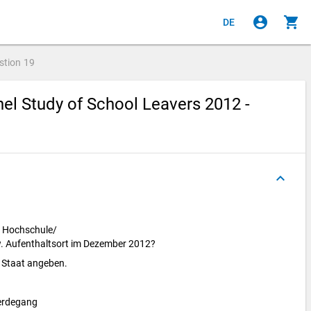
account_circle
shopping_cart
DE
stion
19
el Study of School Leavers 2012 -
keyboard_arrow_up
e Hochschule/
w. Aufenthaltsort im Dezember 2012?
n Staat angeben.
erdegang