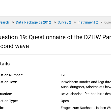
Search
>
Data Package
gsl2012
>
Survey
2
>
Instrument
2
>
Que
estion 19:
Questionnaire of the DZHW Pan
econd wave
tails
stion Number:
19
stion Text:
In welchem Bundesland liegt Ihr
Ausbildungsort/Arbeitsplatz bz
truction:
Bei Auslandsaufenthalt bitte de
stion Type:
Open
ic:
Fragen zum Nachschulischen W