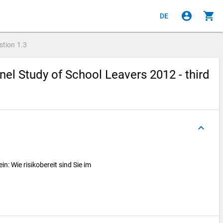
account_circle
shopping_cart
DE
stion
1.3
el Study of School Leavers 2012 - third
keyboard_arrow_up
in: Wie risikobereit sind Sie im
g