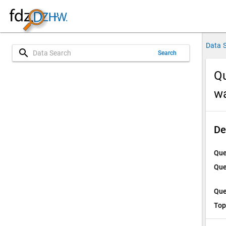
Data 
search
Search
Qu
w
De
Que
Que
Que
Top