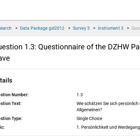
Search
>
Data Package
gsl2012
>
Survey
3
>
Instrument
3
>
Que
estion 1.3:
Questionnaire of the DZHW Pan
ave
tails
stion Number:
1.3
stion Text:
Wie schätzen Sie sich persönlich e
Allgemeinen?
stion Type:
Single Choice
ic:
1. Persönlichkeit und Werdegan